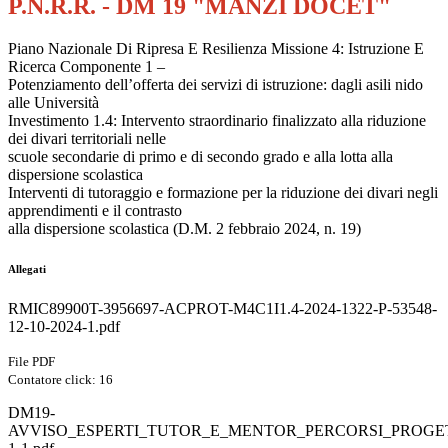
P.N.R.R. - DM 19 "MANZI DOCET"
Piano Nazionale Di Ripresa E Resilienza Missione 4: Istruzione E
Ricerca Componente 1 –
Potenziamento dell’offerta dei servizi di istruzione: dagli asili nido
alle Università
Investimento 1.4: Intervento straordinario finalizzato alla riduzione
dei divari territoriali nelle
scuole secondarie di primo e di secondo grado e alla lotta alla
dispersione scolastica
Interventi di tutoraggio e formazione per la riduzione dei divari negli
apprendimenti e il contrasto
alla dispersione scolastica (D.M. 2 febbraio 2024, n. 19)
Allegati
RMIC89900T-3956697-ACPROT-M4C1I1.4-2024-1322-P-53548-
12-10-2024-1.pdf
File PDF
Contatore click: 16
DM19-
AVVISO_ESPERTI_TUTOR_E_MENTOR_PERCORSI_PROGET