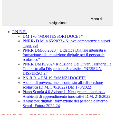
Menu di
navigazione
P.N.R.R.
DM 170 "MONTESSORI DOCET"
PNRR- D.M. n.65/2023 - Nuove competenze e nuovi
linguaggi
PNRR DM/66 2023 " Didattica Digitale integrata e
formazione alla transizione digitale per il personale
scolastico"
PNRR DM19/2024 Riduzione Dei Divari Territoriali e
Contrasto alla Dispersione Scolastica "NESSUN
DISPERSO 2!"
P.N.R.R. - DM 19 "MANZI DOCET"
Azioni di prevenzione e contrasto alla dispersione
scolastica (D.M. 170/2022) DM 170/2022
Piano Scuola 4.0 Azione 1_Next generation class -
Ambienti di apprendimento innovativi D.M. 218/2022
Animatore digitale: formazione del personale interno
Scuola Futura 2022-24