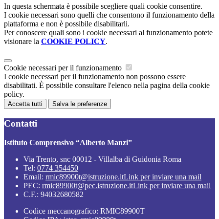
In questa schermata è possibile scegliere quali cookie consentire.
I cookie necessari sono quelli che consentono il funzionamento della
piattaforma e non è possibile disabilitarli.
Per conoscere quali sono i cookie necessari al funzionamento potete
visionare la
COOKIE POLICY
.
Cookie necessari per il funzionamento
I cookie necessari per il funzionamento non possono essere
disabilitati. È possibile consultare l'elenco nella pagina della cookie
policy.
Accetta tutti
Salva le preferenze
Contatti
Istituto Comprensivo “Alberto Manzi”
Via Trento, snc 00012 - Villalba di Guidonia Roma
Tel:
0774 354450
Email:
rmic89900t@istruzione.it
Link per inviare una mail
PEC:
rmic89900t@pec.istruzione.it
Link per inviare una mail
C.F.: 94032680582
Codice meccanografico: RMIC89900T