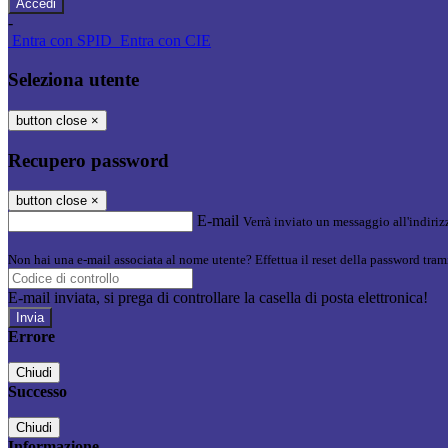
-
Entra con SPID
Entra con CIE
Seleziona utente
button close
×
Recupero password
button close
×
E-mail
Verrà inviato un messaggio all'indirizz
Non hai una e-mail associata al nome utente? Effettua il reset della password tram
E-mail inviata, si prega di controllare la casella di posta elettronica!
Errore
Chiudi
Successo
Chiudi
Informazione