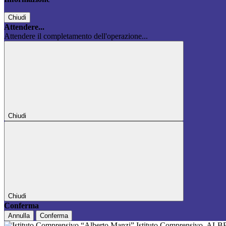
Chiudi
Attendere...
Attendere il completamento dell'operazione...
Chiudi
Chiudi
Conferma
Annulla
Conferma
Istituto Comprensivo
ALB