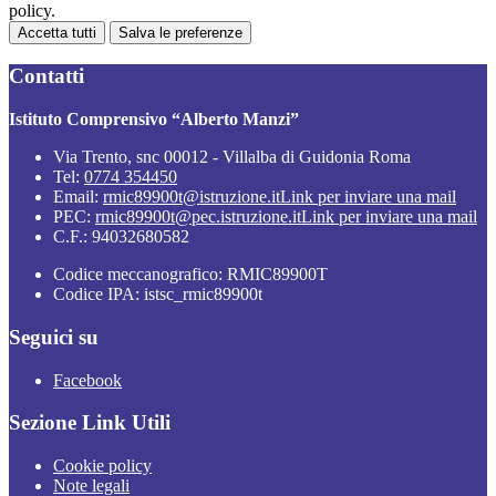
policy.
Accetta tutti
Salva le preferenze
Contatti
Istituto Comprensivo “Alberto Manzi”
Via Trento, snc 00012 - Villalba di Guidonia Roma
Tel:
0774 354450
Email:
rmic89900t@istruzione.it
Link per inviare una mail
PEC:
rmic89900t@pec.istruzione.it
Link per inviare una mail
C.F.: 94032680582
Codice meccanografico: RMIC89900T
Codice IPA: istsc_rmic89900t
Seguici su
Facebook
Sezione Link Utili
Cookie policy
Note legali