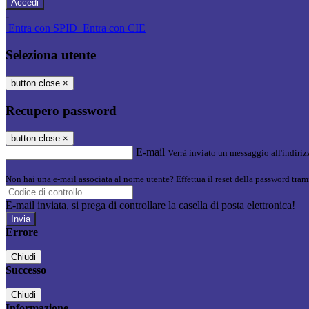
-
Entra con SPID
Entra con CIE
Seleziona utente
button close
×
Recupero password
button close
×
E-mail
Verrà inviato un messaggio all'indirizz
Non hai una e-mail associata al nome utente? Effettua il reset della password tram
E-mail inviata, si prega di controllare la casella di posta elettronica!
Errore
Chiudi
Successo
Chiudi
Informazione