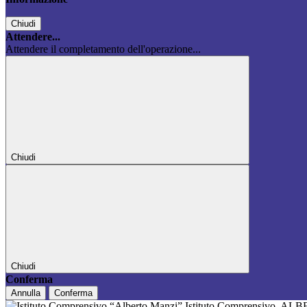
Chiudi
Attendere...
Attendere il completamento dell'operazione...
Chiudi
Chiudi
Conferma
Annulla
Conferma
Istituto Comprensivo
ALB