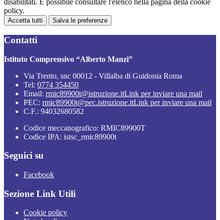
disabilitati. È possibile consultare l'elenco nella pagina della cookie
policy.
Accetta tutti
Salva le preferenze
Contatti
Istituto Comprensivo “Alberto Manzi”
Via Trento, snc 00012 - Villalba di Guidonia Roma
Tel:
0774 354450
Email:
rmic89900t@istruzione.it
Link per inviare una mail
PEC:
rmic89900t@pec.istruzione.it
Link per inviare una mail
C.F.: 94032680582
Codice meccanografico: RMIC89900T
Codice IPA: istsc_rmic89900t
Seguici su
Facebook
Sezione Link Utili
Cookie policy