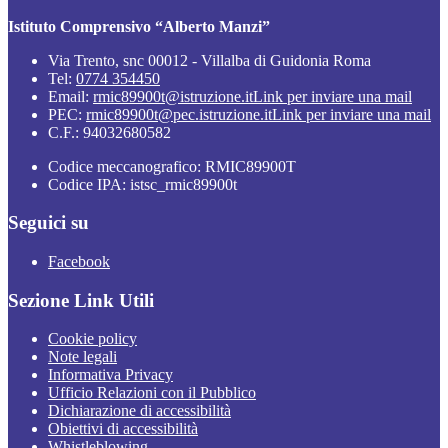
Istituto Comprensivo “Alberto Manzi”
Via Trento, snc 00012 - Villalba di Guidonia Roma
Tel:
0774 354450
Email:
rmic89900t@istruzione.it
Link per inviare una mail
PEC:
rmic89900t@pec.istruzione.it
Link per inviare una mail
C.F.: 94032680582
Codice meccanografico: RMIC89900T
Codice IPA: istsc_rmic89900t
Seguici su
Facebook
Sezione Link Utili
Cookie policy
Note legali
Informativa Privacy
Ufficio Relazioni con il Pubblico
Dichiarazione di accessibilità
Obiettivi di accessibilità
Whistleblowing