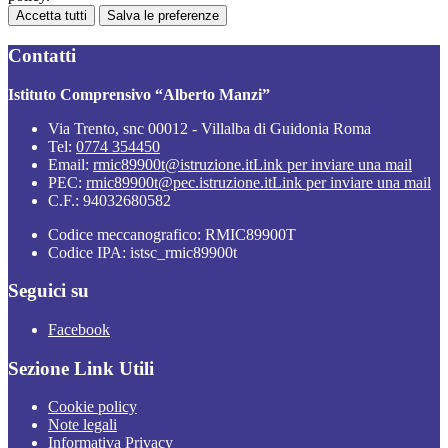
Accetta tutti
Salva le preferenze
Contatti
Istituto Comprensivo “Alberto Manzi”
Via Trento, snc 00012 - Villalba di Guidonia Roma
Tel:
0774 354450
Email:
rmic89900t@istruzione.it
Link per inviare una mail
PEC:
rmic89900t@pec.istruzione.it
Link per inviare una mail
C.F.: 94032680582
Codice meccanografico: RMIC89900T
Codice IPA: istsc_rmic89900t
Seguici su
Facebook
Sezione Link Utili
Cookie policy
Note legali
Informativa Privacy