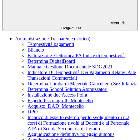
Menu di
navigazione
Amministrazione Trasparente (storico)
Tempestività pagamenti
Bilancio
Fatturazione Elettronica PA Indice di tempestività
Determina DigitalBoard
Manuale Gestione Documentale SDG2021
Indicatore Di Tempestività Dei Pagamenti Relativi Alle
Transazioni Commerciali
Determina Lombardi Materiale Cancelleria Sez Infanzia
Determina School Solution Atomizzatori
Installazione due Access Point
Esperto Psicologo IC Montecelio
Acquisto_DAD_Montecelio
DPO
Incarico di esperto esterno per lo svolgimento di n.2
corsi di Formazione rivolti ai Docenti e al Personale
ATA di Scuola Secondaria di I grado
Aggiudicazione-definitiva-noleggio-autobus
Amministratore-di-rete