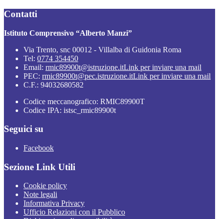
Contatti
Istituto Comprensivo “Alberto Manzi”
Via Trento, snc 00012 - Villalba di Guidonia Roma
Tel:
0774 354450
Email:
rmic89900t@istruzione.it
Link per inviare una mail
PEC:
rmic89900t@pec.istruzione.it
Link per inviare una mail
C.F.: 94032680582
Codice meccanografico: RMIC89900T
Codice IPA: istsc_rmic89900t
Seguici su
Facebook
Sezione Link Utili
Cookie policy
Note legali
Informativa Privacy
Ufficio Relazioni con il Pubblico