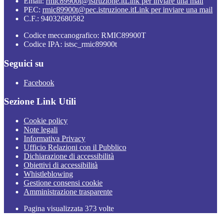
Email:
rmic89900t@istruzione.it
Link per inviare una mail
PEC:
rmic89900t@pec.istruzione.it
Link per inviare una mail
C.F.: 94032680582
Codice meccanografico: RMIC89900T
Codice IPA: istsc_rmic89900t
Seguici su
Facebook
Sezione Link Utili
Cookie policy
Note legali
Informativa Privacy
Ufficio Relazioni con il Pubblico
Dichiarazione di accessibilità
Obiettivi di accessibilità
Whistleblowing
Gestione consensi cookie
Amministrazione trasparente
Pagina visualizzata
373
volte