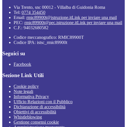
Via Trento, snc 00012 - Villalba di Guidonia Roma
Tel:
0774 354450
Email:
rmic89900t@istruzione.it
Link per inviare una mail
PEC:
rmic89900t@pec.istruzione.it
Link per inviare una mail
C.F.: 94032680582
Codice meccanografico: RMIC89900T
Codice IPA: istsc_rmic89900t
Seguici su
Facebook
Sezione Link Utili
Cookie policy
Note legali
Informativa Privacy
Ufficio Relazioni con il Pubblico
Dichiarazione di accessibilità
Obiettivi di accessibilità
Whistleblowing
Gestione consensi cookie