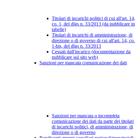
Titolari di incarichi politici di cui all'art. 14,
co. 1, del dlgs n. 33/2013 (da pubblicare in
tabelle)
Titolari di incarichi di amministrazione, di
direzione o di governo di cui all'art. 14, co.
1-bis, del dlgs n. 33/2013
Cessati dall'incarico (documentazione da
pubblicare sul sito web)
Sanzioni per mancata comunicazione dei dati
Sanzioni per mancata o incompleta
comunicazione dei dati da parte dei titolari
di incarichi politici, di amministrazione, di
direzione o di governo
Rendiconti gruppi consiliari regionali/provinciali