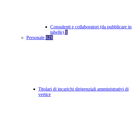
Consulenti e collaboratori (da pubblicare in
tabelle)
1
Personale
121
Titolari di incarichi dirigenziali amministrativi di
vertice