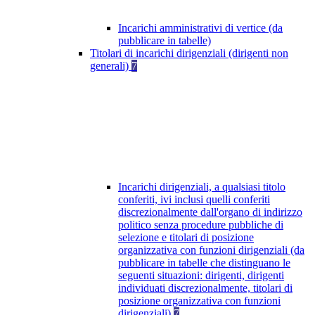
Incarichi amministrativi di vertice (da
pubblicare in tabelle)
Titolari di incarichi dirigenziali (dirigenti non
generali)
7
Incarichi dirigenziali, a qualsiasi titolo
conferiti, ivi inclusi quelli conferiti
discrezionalmente dall'organo di indirizzo
politico senza procedure pubbliche di
selezione e titolari di posizione
organizzativa con funzioni dirigenziali (da
pubblicare in tabelle che distinguano le
seguenti situazioni: dirigenti, dirigenti
individuati discrezionalmente, titolari di
posizione organizzativa con funzioni
dirigenziali)
7