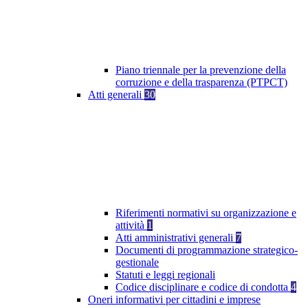
Piano triennale per la prevenzione della
corruzione e della trasparenza (PTPCT)
Atti generali
30
Riferimenti normativi su organizzazione e
attività
1
Atti amministrativi generali
7
Documenti di programmazione strategico-
gestionale
Statuti e leggi regionali
Codice disciplinare e codice di condotta
4
Oneri informativi per cittadini e imprese